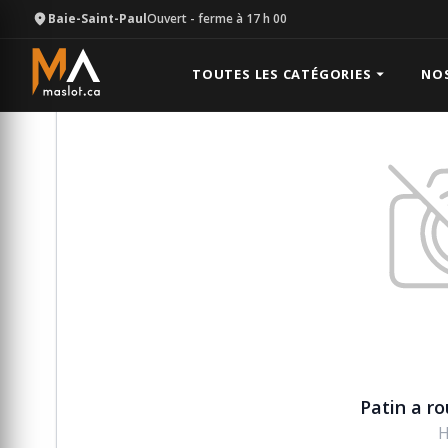
Baie-Saint-Paul
Ouvert
- ferme à 17 h 00
Équipement
Manutention
Patin a rouleau (Hillma
TOUTES LES CATÉGORIES
NO
Patin a r
H