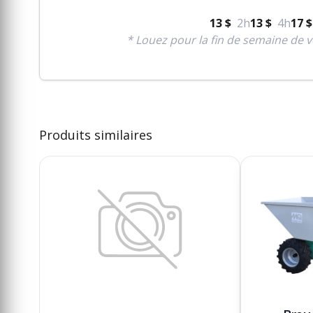
13 $
2h
13 $
4h
17 $
* Louez pour la fin de semaine de v
Produits similaires