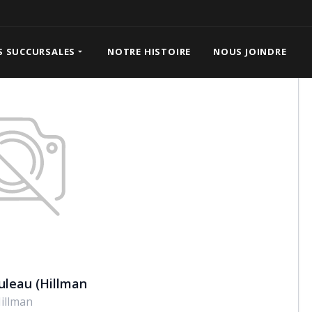
n
S SUCCURSALES
NOTRE HISTOIRE
NOUS JOINDRE
ouleau (Hillman
illman