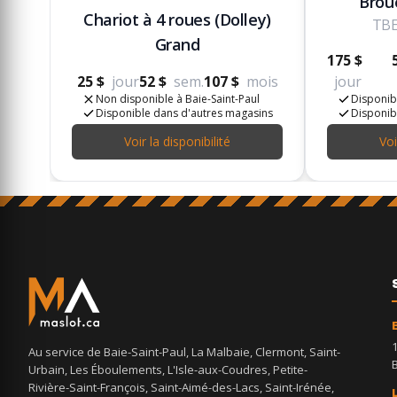
Brou
Chariot à 4 roues (Dolley)
TBE
Grand
175 $
25 $
jour
52 $
sem.
107 $
mois
jour
Non disponible à Baie-Saint-Paul
Disponibl
Disponible dans d'autres magasins
Disponib
Voir la disponibilité
Voi
Au service de Baie-Saint-Paul, La Malbaie, Clermont, Saint-
Urbain, Les Éboulements, L'Isle-aux-Coudres, Petite-
Rivière-Saint-François, Saint-Aimé-des-Lacs, Saint-Irénée,