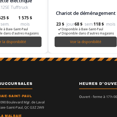
ette électrique
12SE Tufftruck
Chariot de déménagement
525 $
1 575 $
sem.
mois
23 $
jour
68 $
sem.
118 $
mois
e à Baie-Saint-Paul
Disponible à Baie-Saint-Paul
le dans d'autres magasins
Disponible dans d'autres magasins
r la disponibilité
Voir la disponibilité
SUCCURSALES
HEURES D'OUV
BAIE-SAINT-PAUL
Ouvert
- ferme à 17 h 00
1090 Boulevard Mgr. de Laval
Baie-Saint-Paul, QC G3Z 2W9
LA MALBAIE