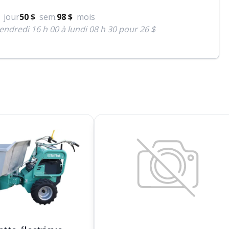
jour
50 $
sem.
98 $
mois
endredi 16 h 00 à lundi 08 h 30 pour 26 $