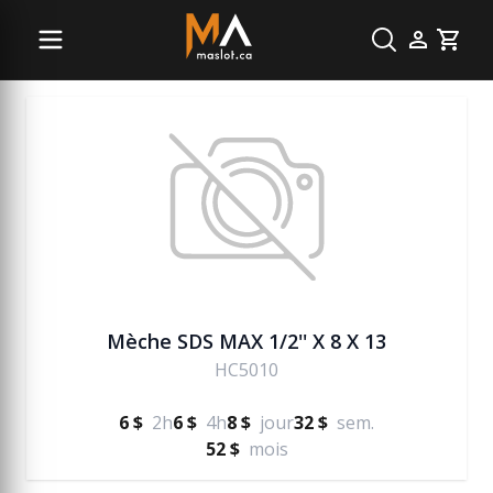
Vente béton
Cart
Mèche SDS MAX 1/2'' X 8 X 13
HC5010
6 $
2h
6 $
4h
8 $
jour
32 $
sem.
52 $
mois