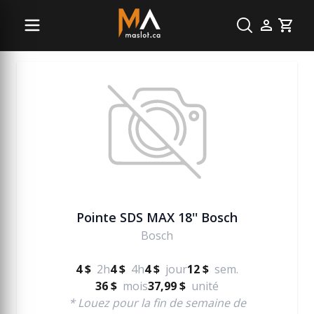
Vente béton
Cart
Pointe SDS MAX 18'' Bosch
Bosch
4 $
2h
4 $
4h
4 $
jour
12 $
sem.
36 $
mois
37,99 $
unité
* Louez pour la fin de semaine de