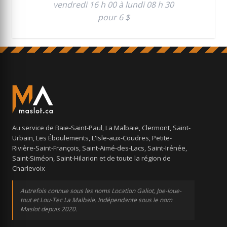
vendredi 16 h 00 à lundi 08 h 30
pour 6 $
Au service de Baie-Saint-Paul, La Malbaie, Clermont, Saint-
Urbain, Les Éboulements, L'Isle-aux-Coudres, Petite-
Rivière-Saint-François, Saint-Aimé-des-Lacs, Saint-Irénée,
Saint-Siméon, Saint-Hilarion et de toute la région de
Charlevoix
Autrefois connue sous les noms Location Galiot, Joe-loue-
tout et Lou-Tec La Malbaie. Indépendante sous le nom
Maslot depuis 2020.