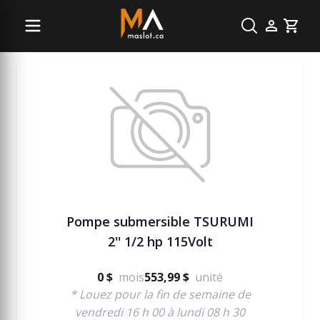
Vente pour pompe à eau et à déchet
Cart
Pompe submersible TSURUMI
2'' 1/2 hp 115Volt
0 $
mois
553,99 $
unité
* Louez pour la fin de semaine de
vendredi 16 h 00 à lundi 08 h 30