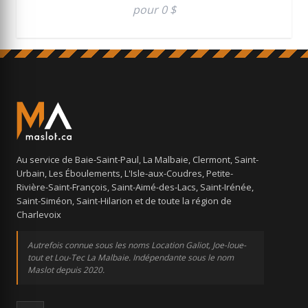
pour 0 $
Au service de Baie-Saint-Paul, La Malbaie, Clermont, Saint-
Urbain, Les Éboulements, L'Isle-aux-Coudres, Petite-
Rivière-Saint-François, Saint-Aimé-des-Lacs, Saint-Irénée,
Saint-Siméon, Saint-Hilarion et de toute la région de
Charlevoix
Autrefois connue sous les noms Location Galiot, Joe-loue-
tout et Lou-Tec La Malbaie. Indépendante sous le nom
Maslot depuis 2020.