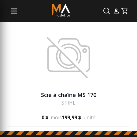
Vente pièces Stihl
Cart
Scie à chaîne MS 170
STIHL
0 $
mois
199,99 $
unité