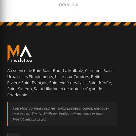
pour 0 $
Au service de Baie-Saint-Paul, La Malbaie, Clermont, Saint-
Urbain, Les Éboulements, L'Isle-aux-Coudres, Petite-
Rivière-Saint-François, Saint-Aimé-des-Lacs, Saint-Irénée,
Saint-Siméon, Saint-Hilarion et de toute la région de
Charlevoix
Autrefois connue sous les noms Location Galiot, Joe-loue-
tout et Lou-Tec La Malbaie. Indépendante sous le nom
Maslot depuis 2020.