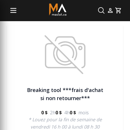
Béton
Cart
Breaking tool ***frais d'achat
si non retourner***
0 $
2h
0 $
4h
0 $
mois
* Louez pour la fin de semaine de
vendredi 16 h 00 à lundi 08 h 30